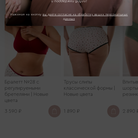
и поддержки yoyuu!
Нажимая на кнопку
вы даете согласие на обработку ваших персональных
данных
Бралетт №28 с
Трусы слипы
Впиты
регулируемыми
классической формы |
шорты 
бретелями | Новые
Новые цвета
резин
цвета
3 590 ₽
1 890 ₽
2 890 