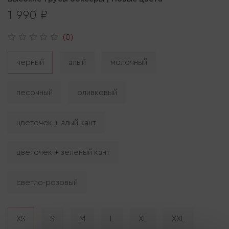
1 990 ₽
(0)
черный
алый
молочный
песочный
оливковый
цветочек + алый кант
цветочек + зеленый кант
светло-розовый
XS
S
M
L
XL
XXL