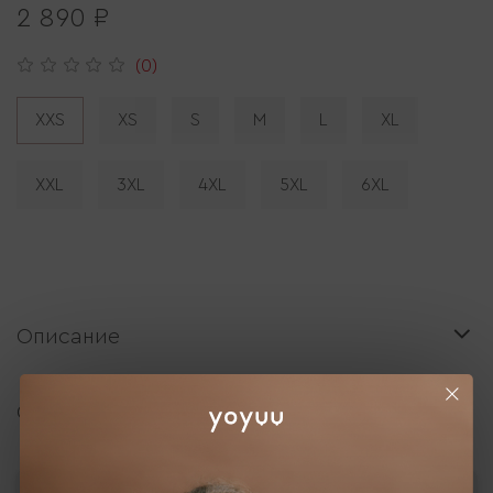
2 890 ₽
(0)
XXS
XS
S
M
L
XL
XXL
3XL
4XL
5XL
6XL
Описание
Отзывы
Выбрать