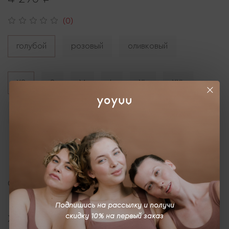
(0)
голубой
розовый
оливковый
XS
S
M
L
XL
XXL
3XL
4XL
Описание
Подпишись на рассылку и получи
скидку 10% на первый заказ
Характеристики