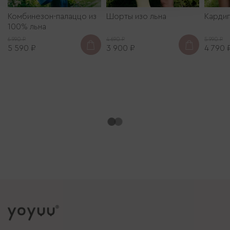
Комбинезон-палаццо из
Шорты изо льна
Кардиг
100% льна
6 990 ₽
4 690 ₽
5 990 ₽
5 590 ₽
3 900 ₽
4 790 