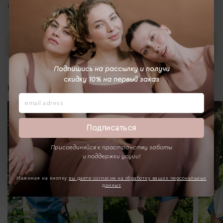
Отзывы
Выбрать
Подпишись на рассылку и получи
скидку 10% на первый заказ
Вам может понравиться
-20%
-17%
-20%
Подписаться
Присоединяйся к пространству заботы
и поддержки yoyuu!
Нажимая на кнопку
вы даете согласие на обработку ваших персональных
данных