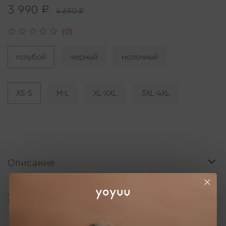
3 990 ₽
4 690 ₽
(0)
голубой
черный
молочный
XS-S
M-L
XL-XXL
3XL-4XL
Описание
Характеристики